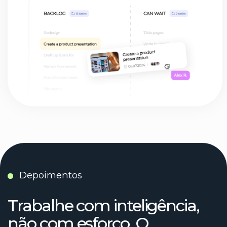
tentei continuar com ele quando me
tornei freelancer. Mas ele era muito
complicado para minhas necessidades.
Eu estava quase voltando a usar o bloco
de notas do meu celular, mas então
encontrei o HustleApp. É tão simples
quanto fazer anotações, mas tem muito
mais eficiência do que aqueles
gerenciadores de tarefas sofisticados
com um milhão de botões!
Mary Grass
UX/UI designer
sem pressão, né?