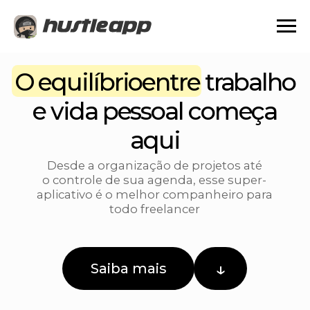
O equilí brioentre trabalho
e vida pessoal começa
aqui
Desde a organização de projetos até
o controle de sua agenda, esse super-
aplicativo é o melhor companheiro para
todo freelancer
↓
Saiba mais