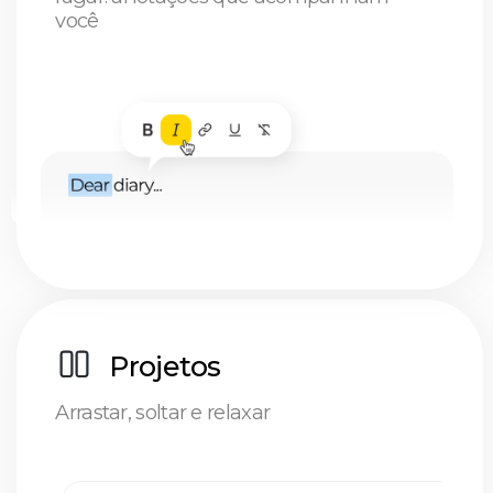
depois
Diga adeus ao ciclo de altos e baixos: Chega de
montanha-russa de meses bons e ruins.
Apenas progresso constante e conquistas
regulares
Nômade digital
Especialista
Estudante
Minha equipe vivia e respirava o
Monday.com, por isso, naturalmente,