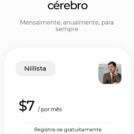
Contact us
chief@hustleapp.xyz
Privacy agreement
License agreement
בס"ד