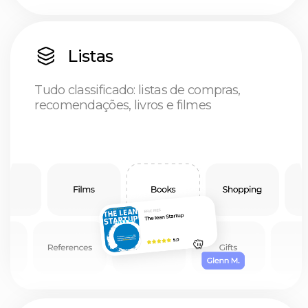
Prioridad es
O melhor app de produtividade:
Adie para amanhã
Anotaçõ es
Pense, escreva, acesse em qualquer
lugar: anotações que acompanham