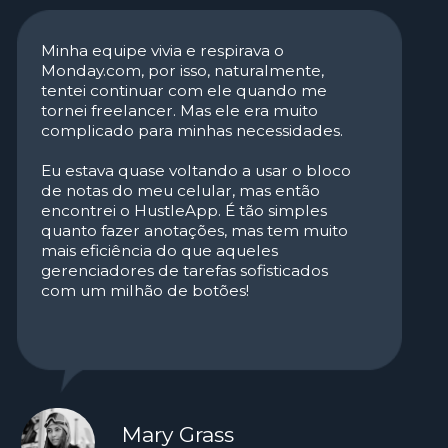
o que lhe convém
Tranquilo p ara sua
carteira, fácil para seu
cérebro
Mensalmente, anualmente, para
sempre
Niilista
$7