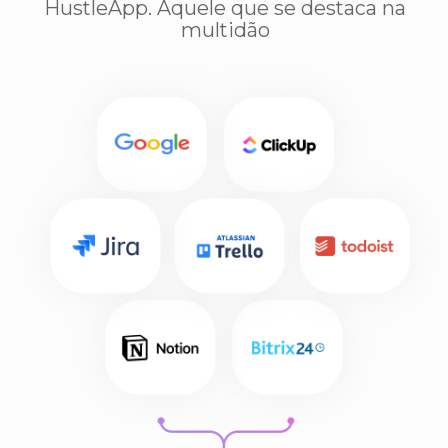
Épico
$200
/ para Sempre
Registre-se gratuitamente
cartas de amor
O que eles dizem
sobre nós