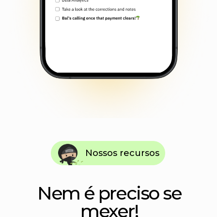
Ne m é preciso se
mexer!
Tão simples que até sua avó pode usar!
Taref as recorrentes
Rotina! não uma obrigação! Adeus à
entrada de tarefas repetitivas
Lis tas