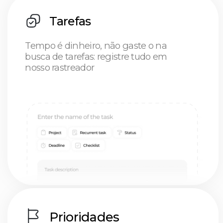
você
Projetos
Arrastar, soltar e relaxar