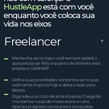
Tantos aplicativos
integrados em tão
pouco temp o. Este com
certeza é para você
HustleApp. Aquele que se destaca na
multidão