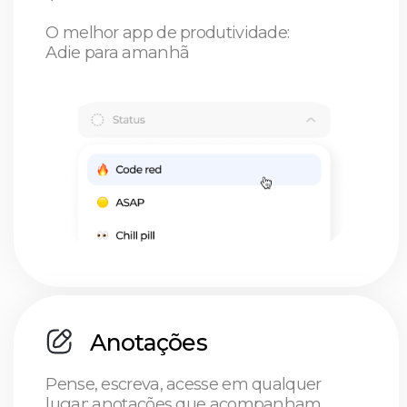
Depoimentos
Trabalhe com inteligência,
não com esforço. O
HustleApp
está com você
enquanto você coloca sua
vida nos eixos
Freelancer
Mantenha-se no topo: você sempre saberá o
que precisa ser feito e quanto de dinheiro está
prestes a GANHAR!
Defina suas prioridades: concentre-se no que
realmente importa hoje e deixe o resto para