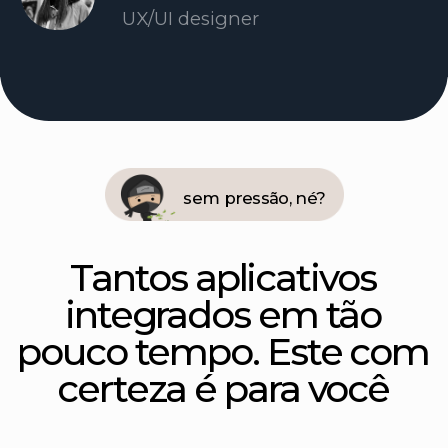
/ por mês
Registre-se gratuitamente
Ninja 🔥
$70
/ annual
Registre-se gratuitamente