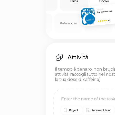
Il tempo è denaro, non bruciarlo con 
attività: raccogli tutto nel nostro tra
la tua dose di caffeina)