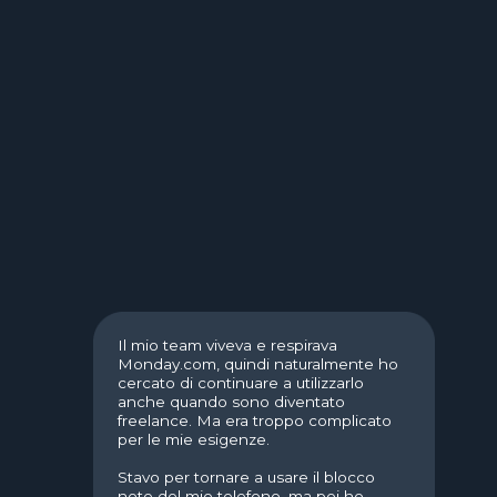
freelance. Ma era troppo complicato
per le mie esigenze.
Stavo per tornare a usare il blocco
note del mio telefono, ma poi ho
trovato HustleApp. È semplice come
prendere appunti, ma è molto più
efficace di quei task manager con un
milione di pulsanti!
Mary Grass
UX/UI designer