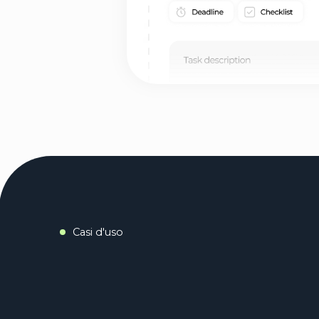
Casi d'uso
Il mio team viveva e respirava
Monday.com, quindi naturalmente ho
cercato di continuare a utilizzarlo
anche quando sono diventato