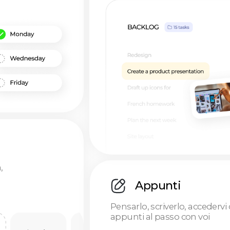
Appunti
Pensarlo, scriverlo, accedervi ovunque: gli
appunti al passo con voi
Priorità