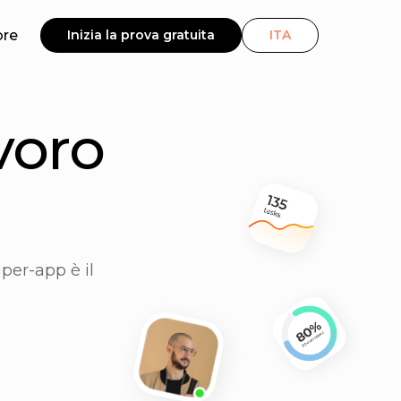
ore
Inizia la prova gratuita
ITA
o