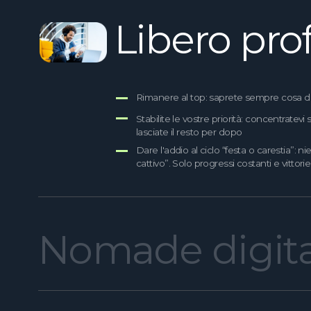
Specialista
Studente
senza pressioni o altro, ma...