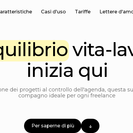
aratteristiche
Casi d'uso
Tariffe
Lettere d'am
ilibrio vita-lavor
inizia qui
i progetti al controllo dell'agenda, questa super-app è il
compagno ideale per ogni freelance
↓
Per saperne di più