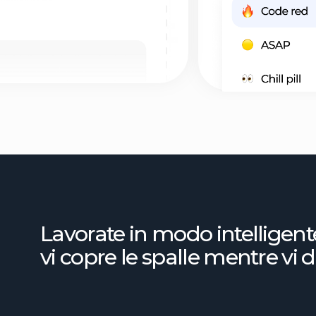
Lavorate in modo intelligente, non d
vi copre le spalle mentre vi date da f
Libero professi
Rimanere al top: saprete sempre cosa dovete fare e quan
Stabilite le vostre priorità: concentratevi su ciò che è ve
lasciate il resto per dopo
Dare l'addio al ciclo “festa o carestia”: niente più mont
cattivo”. Solo progressi costanti e vittorie consistenti
Nomade digitale