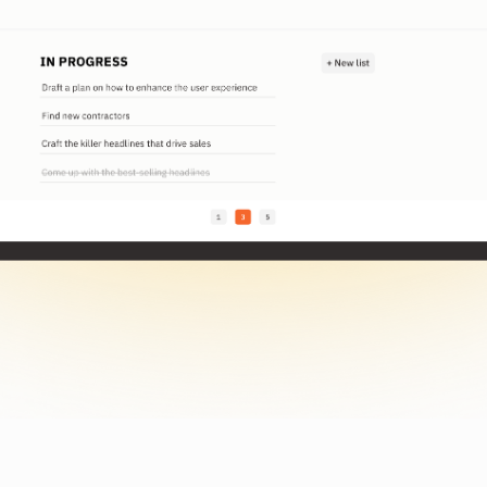
le nostre caratteristiche
za armeggiare!