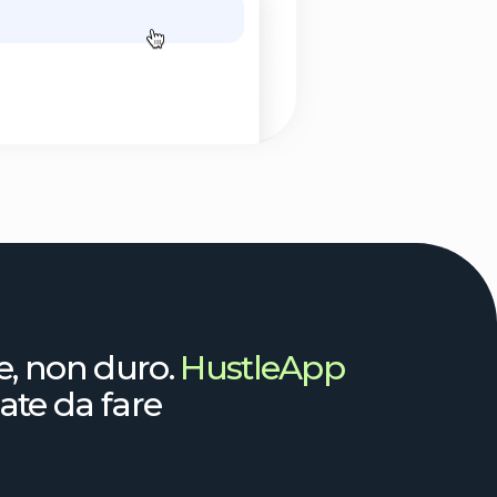
uro.
HustleApp
are
onista
to denaro state per incassare
ramente importante oggi e
agne russe “mese buono, mese